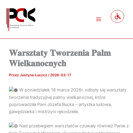
Przejdź
do
treści
𝐖𝐚𝐫𝐬𝐳𝐭𝐚𝐭𝐲 𝐓𝐰𝐨𝐫𝐳𝐞𝐧𝐢𝐚 𝐏𝐚𝐥𝐦
𝐖𝐢𝐞𝐥𝐤𝐚𝐧𝐨𝐜𝐧𝐲𝐜𝐡
Przez
Justyna Łuszcz
/
2026-03-17
W poniedziałek 16 marca 2026r. odbyły się warsztaty
tworzenia tradycyjnej palmy wielkanocnej, które
poprowadziła Pani Józefa Bucka – artystka ludowa,
gawędziarka i mistrzyni rękodzieła.
Nad przebiegiem warsztatów czuwały również Panie z